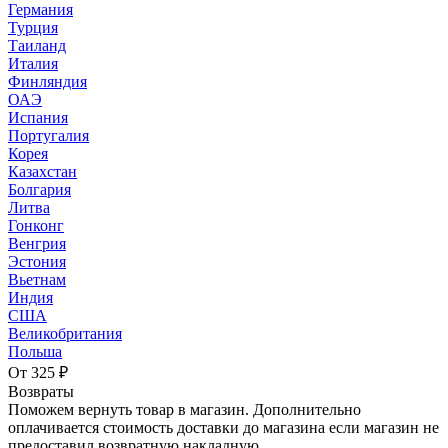
Германия
Турция
Таиланд
Италия
Финляндия
ОАЭ
Испания
Португалия
Корея
Казахстан
Болгария
Литва
Гонконг
Венгрия
Эстония
Вьетнам
Индия
США
Великобритания
Польша
От 325 ₽
Возвраты
Поможем вернуть товар в магазин. Дополнительно
оплачивается стоимость доставки до магазина если магазин не
предоставил возвратную накладную