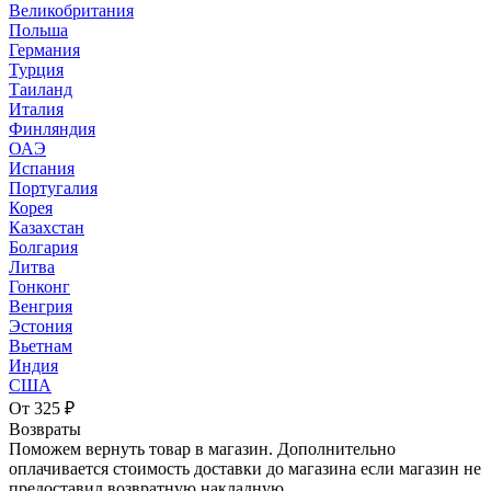
Великобритания
Польша
Германия
Турция
Таиланд
Италия
Финляндия
ОАЭ
Испания
Португалия
Корея
Казахстан
Болгария
Литва
Гонконг
Венгрия
Эстония
Вьетнам
Индия
США
От 325 ₽
Возвраты
Поможем вернуть товар в магазин. Дополнительно
оплачивается стоимость доставки до магазина если магазин не
предоставил возвратную накладную