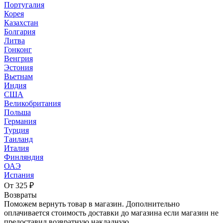
Португалия
Корея
Казахстан
Болгария
Литва
Гонконг
Венгрия
Эстония
Вьетнам
Индия
США
Великобритания
Польша
Германия
Турция
Таиланд
Италия
Финляндия
ОАЭ
Испания
От 325 ₽
Возвраты
Поможем вернуть товар в магазин. Дополнительно
оплачивается стоимость доставки до магазина если магазин не
предоставил возвратную накладную