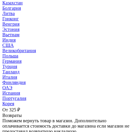
Казахстан
Болгария
Литва
Гонконг
Венгрия
Эстония
Вьетнам
Индия
США
Великобритания
Польша
Германия
Турция
Таиланд
Италия
Финляндия
ОАЭ
Испания
Португалия
Корея
От 325 ₽
Возвраты
Поможем вернуть товар в магазин. Дополнительно
оплачивается стоимость доставки до магазина если магазин не
предоставил возвратную накладную