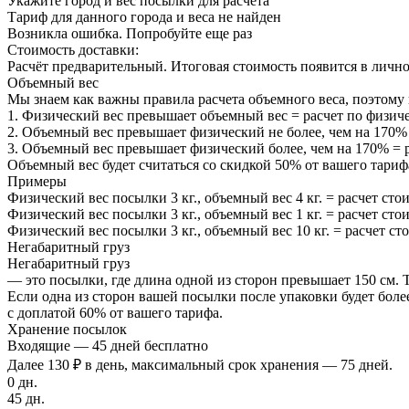
Укажите город и вес посылки для расчета
Тариф для данного города и веса не найден
Возникла ошибка. Попробуйте еще раз
Стоимость доставки:
Расчёт предварительный. Итоговая стоимость появится в личн
Объемный вес
Мы знаем как важны правила расчета объемного веса, поэтому 
1. Физический вес превышает объемный вес = расчет по физиче
2. Объемный вес превышает физический не более, чем на 170% 
3. Объемный вес превышает физический более, чем на 170% = р
Объемный вес будет считаться со скидкой 50% от вашего тариф
Примеры
Физический вес посылки 3 кг., объемный вес 4 кг. = расчет стои
Физический вес посылки 3 кг., объемный вес 1 кг. = расчет стои
Физический вес посылки 3 кг., объемный вес 10 кг. = расчет стои
Негабаритный груз
Негабаритный груз
— это посылки, где длина одной из сторон превышает 150 см. 
Если одна из сторон вашей посылки после упаковки будет более
с доплатой 60% от вашего тарифа.
Хранение посылок
Входящие — 45 дней бесплатно
Далее 130 ₽ в день, максимальный срок хранения — 75 дней.
0 дн.
45 дн.