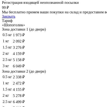
Регистрация входящей неопознанной посылки
99 ₽
Мы бесплатно примем ваши покупки на склад и предоставим в
Закрыть
Тариф
«Шопоголик»
Зона доставки 1 (до двери)
0.5 кг
1 973 ₽
1 кг
2 092 ₽
1.5 кг
3 276 ₽
2 кг
4 159 ₽
2.5 кг
5 158 ₽
3 кг
6 049 ₽
Зона доставки 2 (до двери)
0.5 кг
2 338 ₽
1 кг
2 472 ₽
1.5 кг
4 155 ₽
2 кг
5 278 ₽
2.5 кг
6 499 ₽