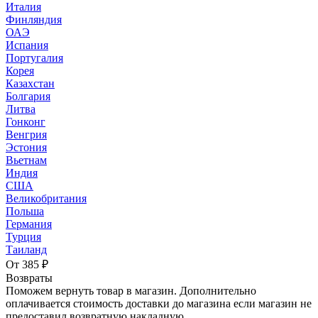
Италия
Финляндия
ОАЭ
Испания
Португалия
Корея
Казахстан
Болгария
Литва
Гонконг
Венгрия
Эстония
Вьетнам
Индия
США
Великобритания
Польша
Германия
Турция
Таиланд
От 385 ₽
Возвраты
Поможем вернуть товар в магазин. Дополнительно
оплачивается стоимость доставки до магазина если магазин не
предоставил возвратную накладную