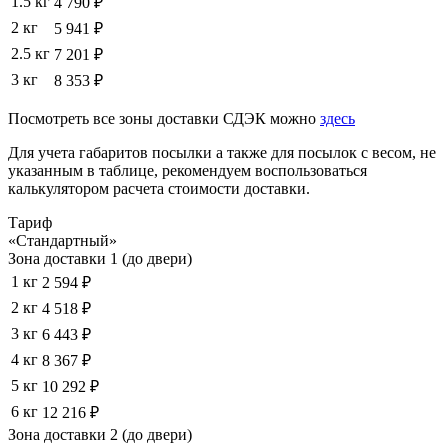
1.5 кг
4 790 ₽
2 кг
5 941 ₽
2.5 кг
7 201 ₽
3 кг
8 353 ₽
Посмотреть все зоны доставки СДЭК можно
здесь
Для учета габаритов посылки а также для посылок с весом, не
указанным в таблице, рекомендуем воспользоваться
калькулятором расчета стоимости доставки.
Тариф
«Стандартный»
Зона доставки 1 (до двери)
1 кг
2 594 ₽
2 кг
4 518 ₽
3 кг
6 443 ₽
4 кг
8 367 ₽
5 кг
10 292 ₽
6 кг
12 216 ₽
Зона доставки 2 (до двери)